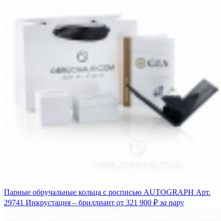
Парные обручальные кольца с росписью AUTOGRAPH
Арт.
29741
Инкрустация – бриллиант
от 321 900 ₽
за пару