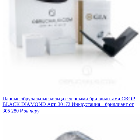
Парные обручальные кольца с черными бриллиантами CROP
BLACK DIAMOND
Арт. 30172
Инкрустация – бриллиант
от
305 280 ₽
за пару