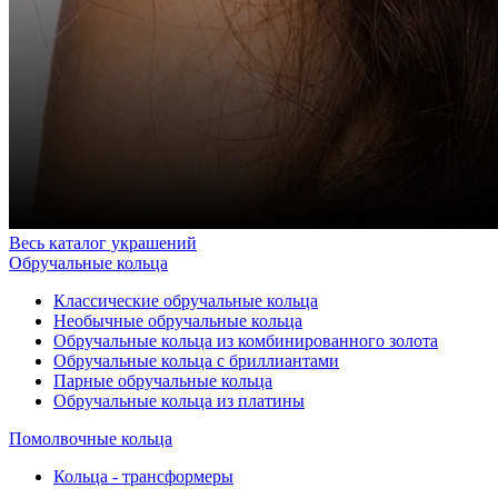
Весь каталог украшений
Обручальные кольца
Классические обручальные кольца
Необычные обручальные кольца
Обручальные кольца из комбинированного золота
Обручальные кольца с бриллиантами
Парные обручальные кольца
Обручальные кольца из платины
Помолвочные кольца
Кольца - трансформеры