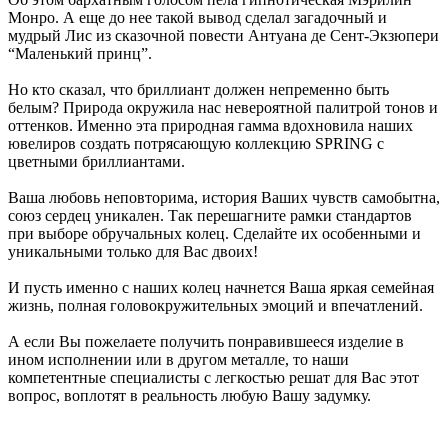
Монро. А еще до нее такой вывод сделал загадочный и
мудрый Лис из сказочной повести Антуана де Сент-Экзюпери
“Маленький принц”.
Но кто сказал, что бриллиант должен непременно быть
белым? Природа окружила нас невероятной палитрой тонов и
оттенков. Именно эта природная гамма вдохновила наших
ювелиров создать потрясающую коллекцию SPRING с
цветными бриллиантами.
Ваша любовь неповторима, история Ваших чувств самобытна,
союз сердец уникален. Так перешагните рамки стандартов
при выборе обручальных колец. Сделайте их особенными и
уникальными только для Вас двоих!
И пусть именно с наших колец начнется Ваша яркая семейная
жизнь, полная головокружительных эмоций и впечатлений.
А если Вы пожелаете получить понравившееся изделие в
ином исполнении или в другом металле, то наши
компетентные специалисты с легкостью решат для Вас этот
вопрос, воплотят в реальность любую Вашу задумку.