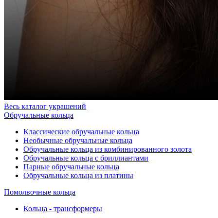
Весь каталог украшений
Обручальные кольца
Классические обручальные кольца
Необычные обручальные кольца
Обручальные кольца из комбинированного золота
Обручальные кольца с бриллиантами
Парные обручальные кольца
Обручальные кольца из платины
Помолвочные кольца
Кольца - трансформеры