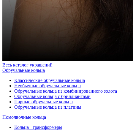
Весь каталог украшений
Обручальные кольца
Классические обручальные кольца
Необычные обручальные кольца
Обручальные кольца из комбинированного золота
Обручальные кольца с бриллиантами
Парные обручальные кольца
Обручальные кольца из платины
Помолвочные кольца
Кольца - трансформеры