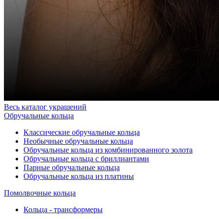
Весь каталог украшений
Обручальные кольца
Классические обручальные кольца
Необычные обручальные кольца
Обручальные кольца из комбинированного золота
Обручальные кольца с бриллиантами
Парные обручальные кольца
Обручальные кольца из платины
Помолвочные кольца
Кольца - трансформеры