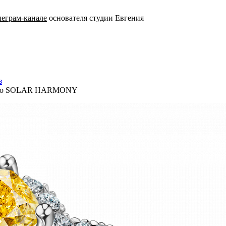
леграм-канале
основателя студии Евгения
з
ольцо SOLAR HARMONY