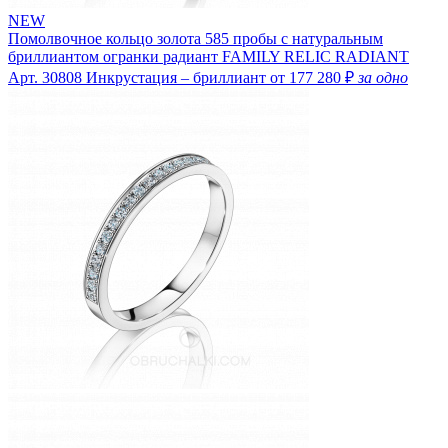
NEW
Помолвочное кольцо золота 585 пробы с натуральным
бриллиантом огранки радиант FAMILY RELIC RADIANT
Арт. 30808
Инкрустация – бриллиант
от 177 280 ₽
за одно