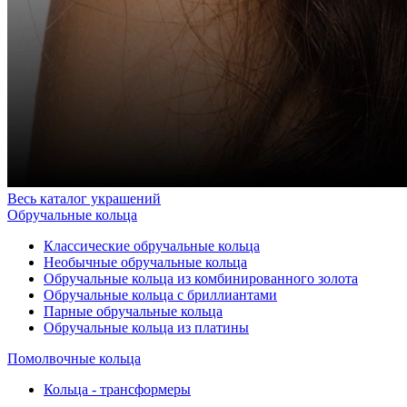
Весь каталог украшений
Обручальные кольца
Классические обручальные кольца
Необычные обручальные кольца
Обручальные кольца из комбинированного золота
Обручальные кольца с бриллиантами
Парные обручальные кольца
Обручальные кольца из платины
Помолвочные кольца
Кольца - трансформеры