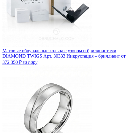
Матовые обручальные кольца с узором и бриллиантами
DIAMOND TWIGS
Арт. 30333
Инкрустация – бриллиант
от
372 350 ₽
за пару