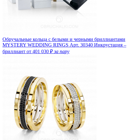
Обручальные кольца с белыми и черными бриллиантами
MYSTERY WEDDING RINGS
Арт. 30340
Инкрустация –
бриллиант
от 401 030 ₽
за пару