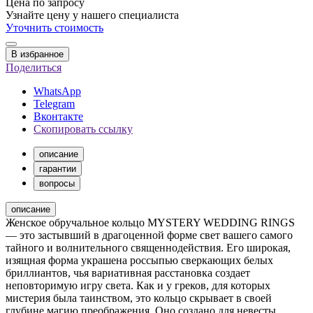
Цена по запросу
Узнайте цену у нашего специалиста
Уточнить стоимость
В избранное
Поделиться
WhatsApp
Telegram
Вконтакте
Скопировать ссылку
описание
гарантии
вопросы
описание
Женское обручальное кольцо MYSTERY WEDDING RINGS
— это застывший в драгоценной форме свет вашего самого
тайного и волнительного священнодействия. Его широкая,
изящная форма украшена россыпью сверкающих белых
бриллиантов, чья вариативная расстановка создает
неповторимую игру света. Как и у греков, для которых
мистерия была таинством, это кольцо скрывает в своей
глубине магию преображения. Оно создано для невесты,