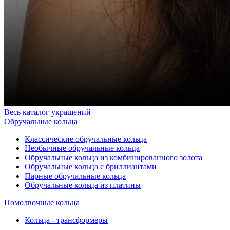
Весь каталог украшений
Обручальные кольца
Классические обручальные кольца
Необычные обручальные кольца
Обручальные кольца из комбинированного золота
Обручальные кольца с бриллиантами
Парные обручальные кольца
Обручальные кольца из платины
Помолвочные кольца
Кольца - трансформеры