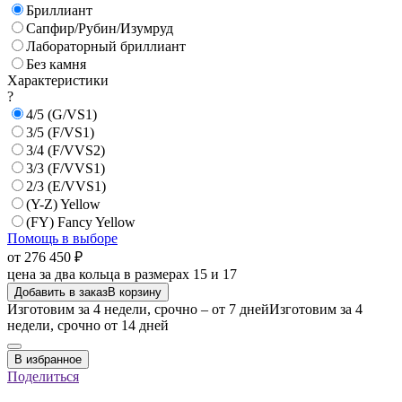
Бриллиант
Сапфир/Рубин/Изумруд
Лабораторный бриллиант
Без камня
Характеристики
?
4/5 (G/VS1)
3/5 (F/VS1)
3/4 (F/VVS2)
3/3 (F/VVS1)
2/3 (E/VVS1)
(Y-Z) Yellow
(FY) Fancy Yellow
Помощь в выборе
от 276 450 ₽
цена за два кольца в размерах 15 и 17
Добавить в заказ
В корзину
Изготовим за 4 недели, срочно – от 7 дней
Изготовим за 4
недели, срочно от 14 дней
В избранное
Поделиться