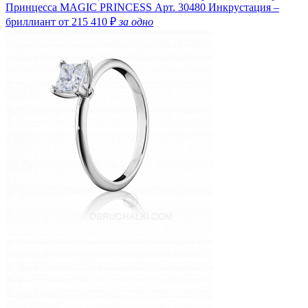
Принцесса MAGIC PRINCESS
Арт. 30480
Инкрустация –
бриллиант
от 215 410 ₽
за одно