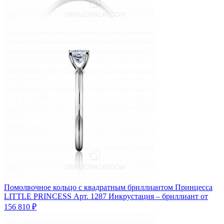
Помолвочное кольцо с квадратным бриллиантом Принцесса
LITTLE PRINCESS
Арт. 1287
Инкрустация – бриллиант
от
156 810 ₽