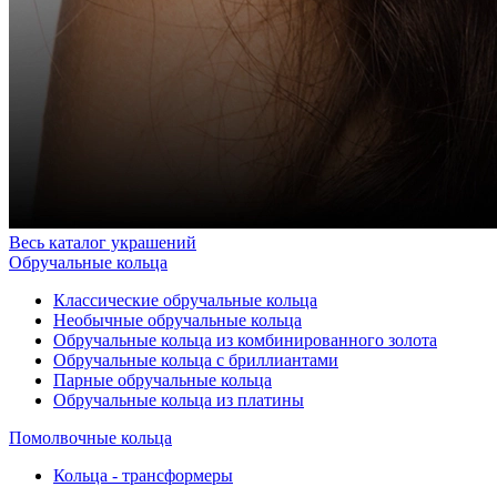
Весь каталог украшений
Обручальные кольца
Классические обручальные кольца
Необычные обручальные кольца
Обручальные кольца из комбинированного золота
Обручальные кольца с бриллиантами
Парные обручальные кольца
Обручальные кольца из платины
Помолвочные кольца
Кольца - трансформеры