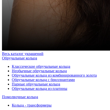
Весь каталог украшений
Обручальные кольца
Классические обручальные кольца
Необычные обручальные кольца
Обручальные кольца из комбинированного золота
Обручальные кольца с бриллиантами
Парные обручальные кольца
Обручальные кольца из платины
Помолвочные кольца
Кольца - трансформеры