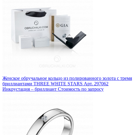
Женское обручальное кольцо из полированного золота с тремя
бриллиантами THREE WHITE STARS
Арт. 297062
Инкрустация – бриллиант
Стоимость по запросу