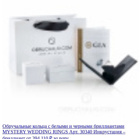
Обручальные кольца с белыми и черными бриллиантами
MYSTERY WEDDING RINGS
Арт. 30340
Инкрустация –
бриллиант
от 394 110 ₽
за пару