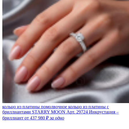
кольцо из платины помолвочное кольцо из платины с
бриллиантами STARRY MOON
Арт. 29724
Инкрустация –
бриллиант
от 437 980 ₽
за одно