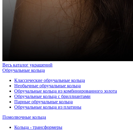
Весь каталог украшений
Обручальные кольца
Классические обручальные кольца
Необычные обручальные кольца
Обручальные кольца из комбинированного золота
Обручальные кольца с бриллиантами
Парные обручальные кольца
Обручальные кольца из платины
Помолвочные кольца
Кольца - трансформеры