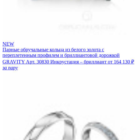
NEW
Парные обручальные кольца из белого золота с
переплетенным профилем и бриллиантовой дорожкой
GRAVITY
Арт. 30830
Инкрустация – бриллиант
от 164 130 ₽
за пару