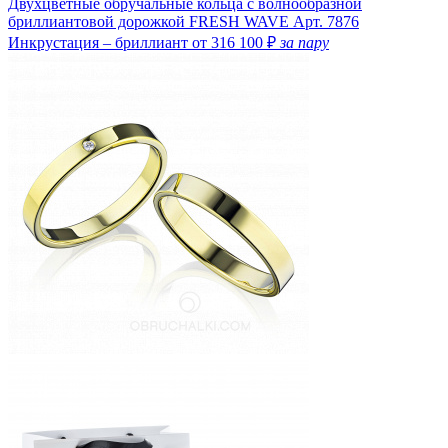
Двухцветные обручальные кольца с волнообразной
бриллиантовой дорожкой FRESH WAVE
Арт. 7876
Инкрустация – бриллиант
от 316 100 ₽
за пару