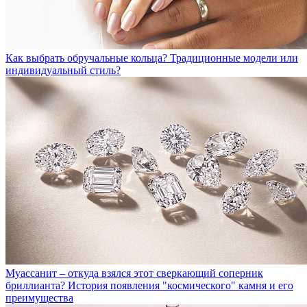
Как выбрать обручальные кольца?
Традиционные модели или
индивидуальный стиль?
Муассанит – откуда взялся этот сверкающий соперник
бриллианта?
История появления "космического" камня и его
преимущества