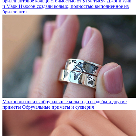
бриллиантовое кольцо стоимостью от $150 тысяч
Джони Айв
и Марк Ньюсон создали кольцо, полностью выполненное из
бриллианта.
Можно ли носить обручальные кольца до свадьбы и другие
приметы
Обручальные приметы и суеверия