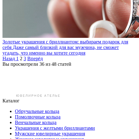
Золотые украшения с бриллиантом: выбираем подарок для
себя
Даже самый близкий для вас мужчина, не сможет
угадать, что именно вы хотите сегодня
Назад
1
2
3
Вперёд
Вы просмотрели 36 из 48 статей
Каталог
Обручальные кольца
Помолвочные кольца
Венчальные кольца
Украшения с желтыми бриллиантами
Мужские ювелирные украшения