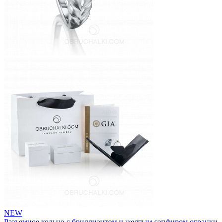
NEW
Разъемное кольцо с бриллиантом и желтым сапфиром огранки