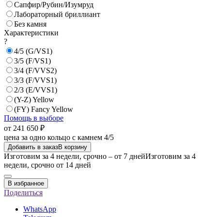
Сапфир/Рубин/Изумруд
Лабораторный бриллиант
Без камня
Характеристики
?
4/5 (G/VS1)
3/5 (F/VS1)
3/4 (F/VVS2)
3/3 (F/VVS1)
2/3 (E/VVS1)
(Y-Z) Yellow
(FY) Fancy Yellow
Помощь в выборе
от 241 650 ₽
цена за одно кольцо с камнем 4/5
Добавить в заказ
В корзину
Изготовим за 4 недели, срочно – от 7 дней
Изготовим за 4
недели, срочно от 14 дней
В избранное
Поделиться
WhatsApp