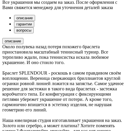
Все украшения мы создаем на заказ. После оформления с
Вами свяжется менеджер для уточнения деталей заказа
описание
гарантии
вопросы
описание
Около полувека назад потеря похожего браслета
приостановила масштабный теннисный турнир. Все
терпеливо ждали, пока теннисистка искала любимое
украшение. И оно стоило того.
Браслет SPLENDOUR - роскошь в самом правдивом своём
воплощении. Вереница сверкающих бриллиантов круглой
огранки ровной линией ложится на запястье. Самое удачное
решение для застежки в такого вида браслетах - застежка
коробчатого типа. Ее конфигурация с фиксирующими
петлями убережет украшение от потери. А кроме того,
гармонично впишется в эстетику изделия, не нарушая
геометрию его линий.
Наша ювелирная студия изготавливает украшения на заказ.
Золото или серебро, а может платина? Хотите поменять
камень? Фантазируйте, миксуйте - для нас нет ничего