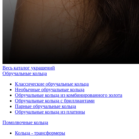
Весь каталог украшений
Обручальные кольца
Классические обручальные кольца
Необычные обручальные кольца
Обручальные кольца из комбинированного золота
Обручальные кольца с бриллиантами
Парные обручальные кольца
Обручальные кольца из платины
Помолвочные кольца
Кольца - трансформеры