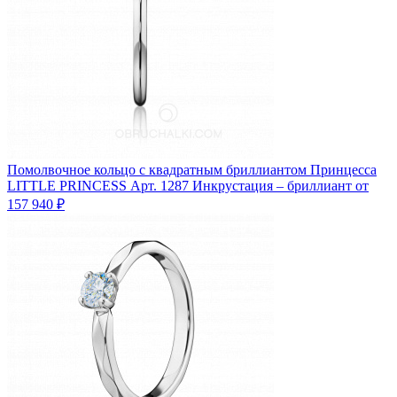
Помолвочное кольцо с квадратным бриллиантом Принцесса
LITTLE PRINCESS
Арт. 1287
Инкрустация – бриллиант
от
157 940 ₽