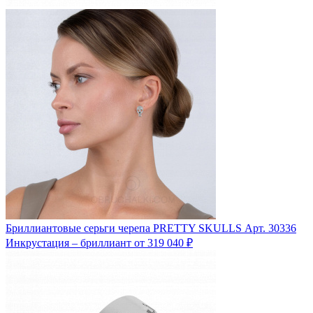
Бриллиантовые серьги черепа PRETTY SKULLS
Арт. 30336
Инкрустация – бриллиант
от 319 040 ₽