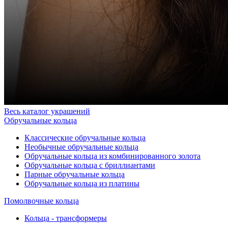
Весь каталог украшений
Обручальные кольца
Классические обручальные кольца
Необычные обручальные кольца
Обручальные кольца из комбинированного золота
Обручальные кольца с бриллиантами
Парные обручальные кольца
Обручальные кольца из платины
Помолвочные кольца
Кольца - трансформеры