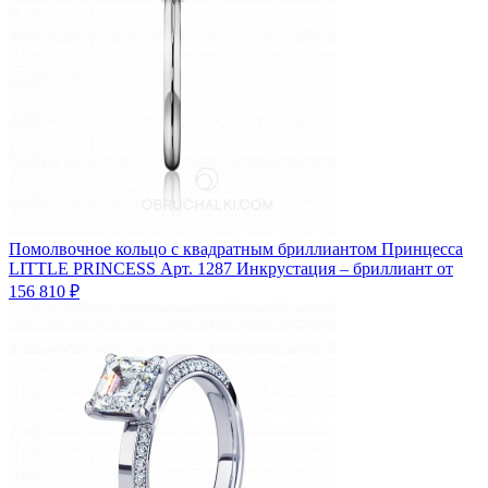
Помолвочное кольцо с квадратным бриллиантом Принцесса
LITTLE PRINCESS
Арт. 1287
Инкрустация – бриллиант
от
156 810 ₽