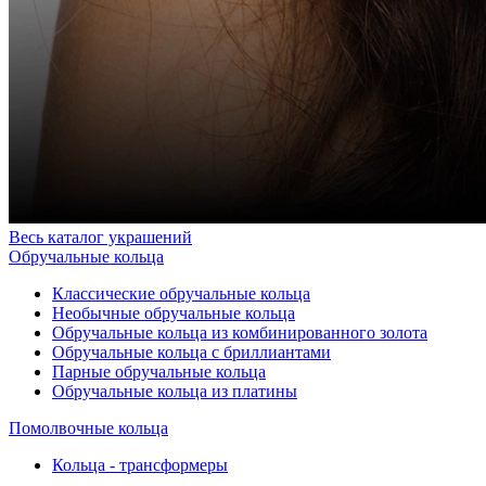
Весь каталог украшений
Обручальные кольца
Классические обручальные кольца
Необычные обручальные кольца
Обручальные кольца из комбинированного золота
Обручальные кольца с бриллиантами
Парные обручальные кольца
Обручальные кольца из платины
Помолвочные кольца
Кольца - трансформеры