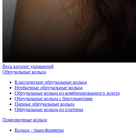
Весь каталог украшений
Обручальные кольца
Классические обручальные кольца
Необычные обручальные кольца
Обручальные кольца из комбинированного золота
Обручальные кольца с бриллиантами
Парные обручальные кольца
Обручальные кольца из платины
Помолвочные кольца
Кольца - трансформеры