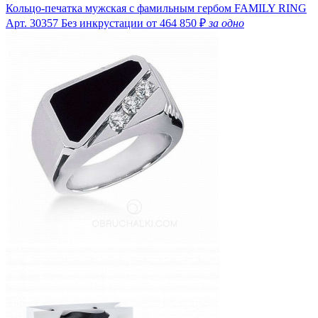
Кольцо-печатка мужская с фамильным гербом FAMILY RING
Арт. 30357
Без инкрустации
от 464 850 ₽
за одно