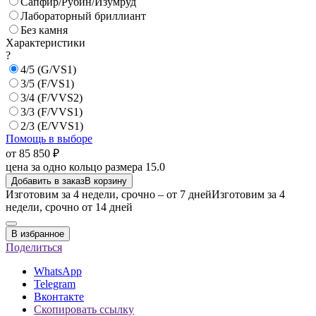
Сапфир/Рубин/Изумруд
Лабораторный бриллиант
Без камня
Характеристики
?
4/5 (G/VS1)
3/5 (F/VS1)
3/4 (F/VVS2)
3/3 (F/VVS1)
2/3 (E/VVS1)
Помощь в выборе
от 85 850 ₽
цена за одно кольцо размера 15.0
Добавить в заказ
В корзину
Изготовим за 4 недели, срочно – от 7 дней
Изготовим за 4
недели, срочно от 14 дней
В избранное
Поделиться
WhatsApp
Telegram
Вконтакте
Скопировать ссылку