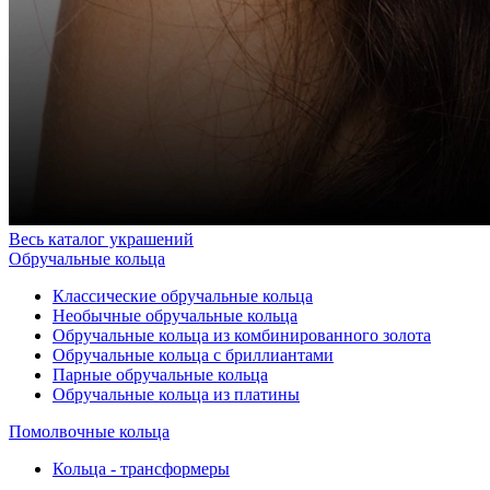
Весь каталог украшений
Обручальные кольца
Классические обручальные кольца
Необычные обручальные кольца
Обручальные кольца из комбинированного золота
Обручальные кольца с бриллиантами
Парные обручальные кольца
Обручальные кольца из платины
Помолвочные кольца
Кольца - трансформеры