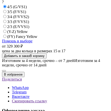
?
4/5 (G/VS1)
3/5 (F/VS1)
3/4 (F/VVS2)
3/3 (F/VVS1)
2/3 (E/VVS1)
(Y-Z) Yellow
(FY) Fancy Yellow
Помощь в выборе
от 329 300 ₽
цена за два кольца в размерах 15 и 17
Добавить в заказ
В корзину
Изготовим за 4 недели, срочно – от 7 дней
Изготовим за 4
недели, срочно от 14 дней
В избранное
Поделиться
WhatsApp
Telegram
Вконтакте
Скопировать ссылку
Оформление заказа