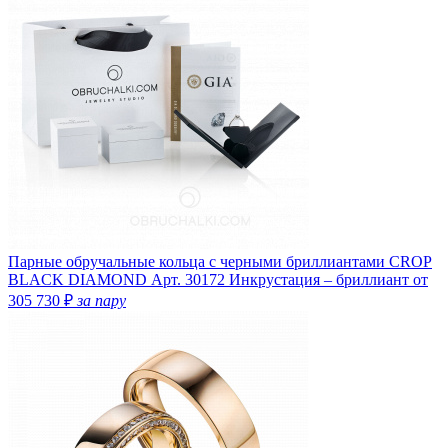
Парные обручальные кольца с черными бриллиантами CROP
BLACK DIAMOND
Арт. 30172
Инкрустация – бриллиант
от
305 730 ₽
за пару