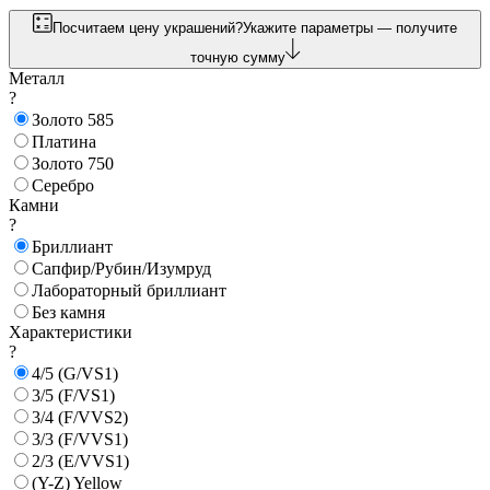
Посчитаем цену украшений?
Укажите параметры — получите
точную сумму
Металл
?
Золото 585
Платина
Золото 750
Серебро
Камни
?
Бриллиант
Сапфир/Рубин/Изумруд
Лабораторный бриллиант
Без камня
Характеристики
?
4/5 (G/VS1)
3/5 (F/VS1)
3/4 (F/VVS2)
3/3 (F/VVS1)
2/3 (E/VVS1)
(Y-Z) Yellow