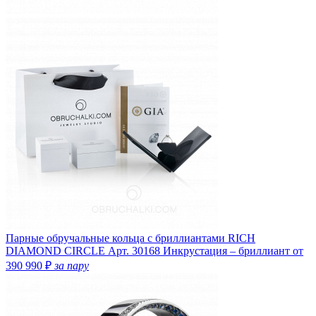
Парные обручальные кольца с бриллиантами RICH
DIAMOND CIRCLE
Арт. 30168
Инкрустация – бриллиант
от
390 990 ₽
за пару