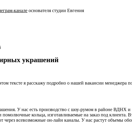
леграм-канале
основателя студии Евгения
й
лирных украшений
 этом тексте я расскажу подробно о нашей вакансии менеджера
крашения. У нас есть производство с шоу-румом в районе ВД
молвочные кольца, изготавливаемые на заказ под клиента. Вто
 через всевозможные он-лайн каналы. У нас растут объемы обои