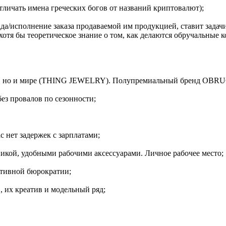
Отличать имена греческих богов от названий криптовалют);
ада/исполнение заказа продаваемой им продукцией, ставит зада
хотя бы теоретическое знание о том, как делаются обручальные 
ссии, но и мире (THING JEWELRY). Полупремиальный бренд OB
ез провалов по сезонности;
с нет задержек с зарплатами;
никой, удобными рабочими аксессуарами. Личное рабочее место;
ративной бюрократии;
, их креатив и модельный ряд;