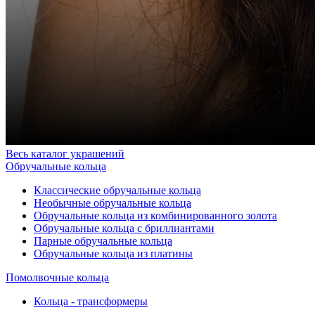
Весь каталог украшений
Обручальные кольца
Классические обручальные кольца
Необычные обручальные кольца
Обручальные кольца из комбинированного золота
Обручальные кольца с бриллиантами
Парные обручальные кольца
Обручальные кольца из платины
Помолвочные кольца
Кольца - трансформеры