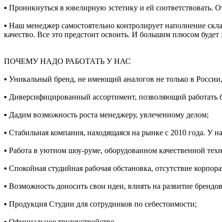
▪️ Проникнуться в ювелирную эстетику и ей соответствовать. 
▪️ Наш менеджер самостоятельно контролирует наполнение скл
качество. Все это предстоит освоить. И большим плюсом будет 
ПОЧЕМУ НАДО РАБОТАТЬ У НАС
▪️ Уникальный бренд, не имеющий аналогов не только в Ро
▪️ Диверсифицированный ассортимент, позволяющий работать б
▪️ Дадим возможность роста менеджеру, увлеченному делом;
▪️ Стабильная компания, находящаяся на рынке с 2010 года. У на
▪️ Работа в уютном шоу-руме, оборудованном качественной тех
▪️ Спокойная студийная рабочая обстановка, отсутствие корпо
▪️ Возможность доносить свои идеи, влиять на развитие брендов
▪️ Продукция Студии для сотрудников по себестоимости;
▪️ Официальное трудоустройство.