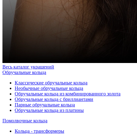
Весь каталог украшений
Обручальные кольца
Классические обручальные кольца
Необычные обручальные кольца
Обручальные кольца из комбинированного золота
Обручальные кольца с бриллиантами
Парные обручальные кольца
Обручальные кольца из платины
Помолвочные кольца
Кольца - трансформеры