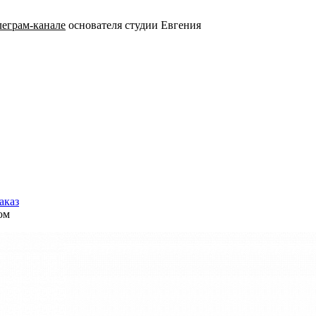
леграм-канале
основателя студии Евгения
аказ
ом