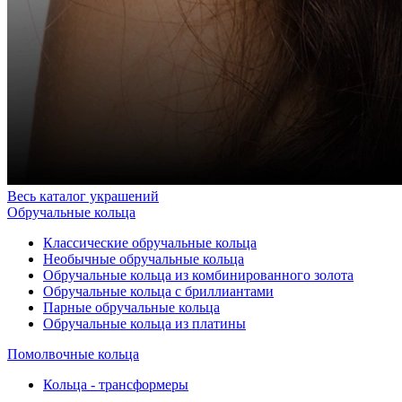
Весь каталог украшений
Обручальные кольца
Классические обручальные кольца
Необычные обручальные кольца
Обручальные кольца из комбинированного золота
Обручальные кольца с бриллиантами
Парные обручальные кольца
Обручальные кольца из платины
Помолвочные кольца
Кольца - трансформеры