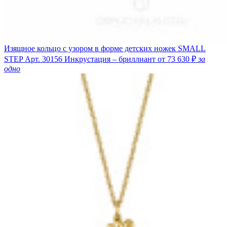
Изящное кольцо с узором в форме детских ножек SMALL
STEP
Арт. 30156
Инкрустация – бриллиант
от 73 630 ₽
за
одно