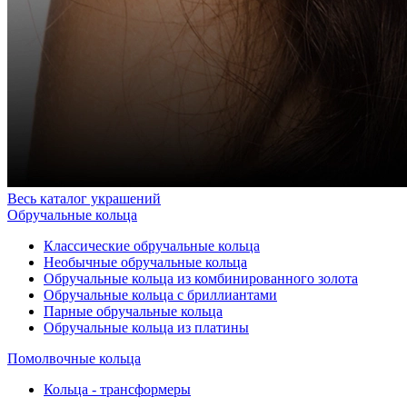
Весь каталог украшений
Обручальные кольца
Классические обручальные кольца
Необычные обручальные кольца
Обручальные кольца из комбинированного золота
Обручальные кольца с бриллиантами
Парные обручальные кольца
Обручальные кольца из платины
Помолвочные кольца
Кольца - трансформеры