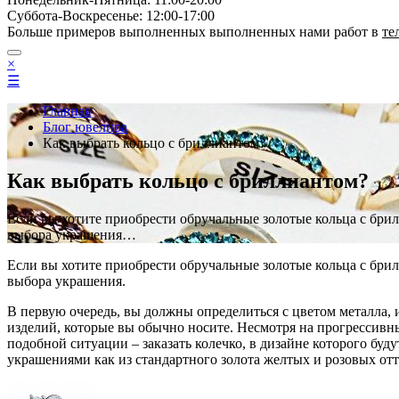
Суббота-Bоcкресенье: 12:00-17:00
Больше примеров выполненных выполненных нами работ в
те
×
☰
Главная
Блог ювелира
Как выбрать кольцо с бриллиантом?
Как выбрать кольцо с бриллиантом?
Если вы хотите приобрести обручальные золотые кольца с бр
выбора украшения…
Если вы хотите приобрести обручальные золотые кольца с бр
выбора украшения.
В первую очередь, вы должны определиться с цветом металла, 
изделий, которые вы обычно носите. Несмотря на прогрессивны
подобной ситуации – заказать колечко, в дизайне которого буд
украшениями как из стандартного золота желтых и розовых отте