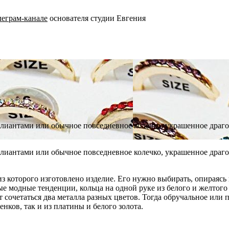
леграм-канале
основателя студии Евгения
иллиантами или обычное повседневное колечко, украшенное дра
иллиантами или обычное повседневное колечко, украшенное дра
из которого изготовлено изделие. Его нужно выбирать, опираяс
е модные тенденции, кольца на одной руке из белого и желтого
ут сочетаться два металла разных цветов. Тогда обручальное или
нков, так и из платины и белого золота.